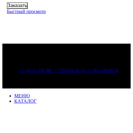
Заказать
Быстрый просмотр
г. Белгород, ул. Корочанская, д. 132 "а" корп. 6
+7 (4722) 370-380, +7 952-439-52-23, +7 915-578-04-18
indastroy@gmail.com
Все права защищены. © ООО "Индастрой"
МЕНЮ
КАТАЛОГ