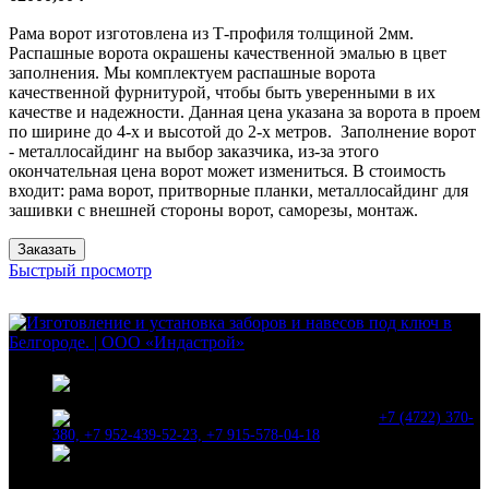
Рама ворот изготовлена из Т-профиля толщиной 2мм.
Распашные ворота окрашены качественной эмалью в цвет
заполнения. Мы комплектуем распашные ворота
качественной фурнитурой, чтобы быть уверенными в их
качестве и надежности. Данная цена указана за ворота в проем
по ширине до 4-х и высотой до 2-х метров. Заполнение ворот
- металлосайдинг на выбор заказчика, из-за этого
окончательная цена ворот может измениться. В стоимость
входит: рама ворот, притворные планки, металлосайдинг для
зашивки с внешней стороны ворот, саморезы, монтаж.
Заказать
Быстрый просмотр
г. Белгород, ул.
Корочанская, д. 132 "а" корп. 6
+7 (4722) 370-
380, +7 952-439-52-23, +7 915-578-04-18
indastroy@gmail.com