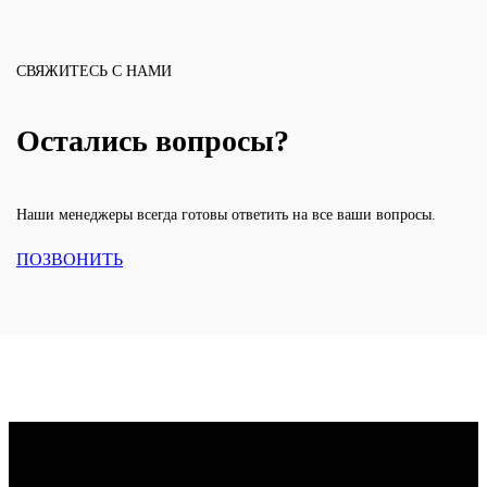
который встречает гостей и подчеркивает архитектуру вашего
дома. Она должна быть прочной, безопасной, удобной и
гармонировать с забором и воротами.
СВЯЖИТЕСЬ С НАМИ
В компании
Индастрой
вы можете
заказать калитку в
Белгороде
по индивидуальным параметрам — с подходящим
дизайном, надежной фурнитурой и современной автоматикой.
Остались вопросы?
Какие бывают калитки?
Наши менеджеры всегда готовы ответить на все ваши вопросы.
ПОЗВОНИТЬ